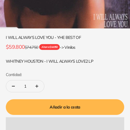
I WILL ALWAYS LOVE YOU - YHE BEST OF
Precio de oferta
$59.800
Precio normal
$74.750
-> Vinilos
Ahorra $14.950
WHITNEY HOUSTON - I WILL ALWAYS LOVE2 LP
Cantidad:
Añadir a la cesta