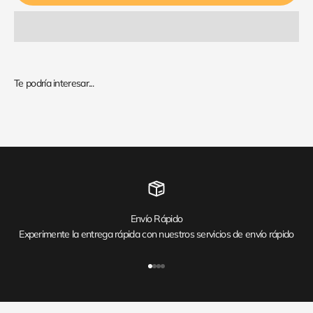
Envío Rápido
Experimente la entrega rápida con nuestros servicios de envío rápido
Ir al artículo 1
Ir al artículo 2
Ir al artículo 3
Ir al artículo 4