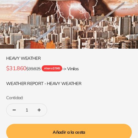
HEAVY WEATHER
Precio de oferta
$31.860
Precio normal
$39.825
-> Vinilos
Ahorra $7.965
WEATHER REPORT - HEAVY WEATHER
Cantidad:
Añadir a la cesta