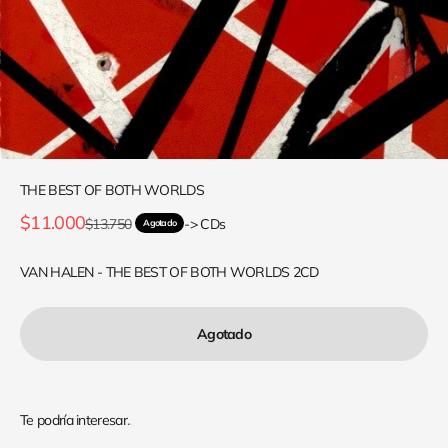
THE BEST OF BOTH WORLDS
Precio de oferta
$11.000
Precio normal
$13.750
-> CDs
Agotado
VAN HALEN - THE BEST OF BOTH WORLDS 2CD
Agotado