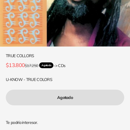
TRUE COLLORS
Precio de oferta
$13.800
Precio normal
$17.250
-> CDs
Agotado
U-KNOW - TRUE COLORS
Agotado