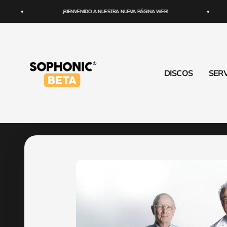
Ir al contenido
¡BIENVENIDO A NUESTRA NUEVA PÁGINA WEB!
SOPHONIC
DISCOS
SERV