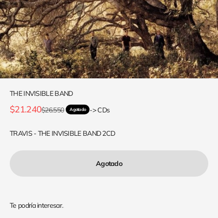
THE INVISIBLE BAND
Precio de oferta
$21.240
Precio normal
$26.550
-> CDs
Agotado
TRAVIS - THE INVISIBLE BAND 2CD
Agotado