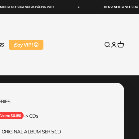
DO A NUESTRA NUEVA PÁGINA WEB!
¡BIENVENIDO A NUESTRA NU
GS
¡Soy VIP! 😜
Abrir búsqueda
Abrir página 
Abrir cest
RIES
mal
-> CDs
Ahorra $6.450
 ORIGINAL ALBUM SER 5CD