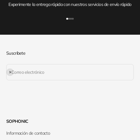
Experimente la entrega rápida con nuestros servicios de envío rápido
Ir al artículo 1
Ir al artículo 2
Ir al artículo 3
Ir al artículo 4
Suscribete
Suscribirse
Correo electrónico
SOPHONIC
Información de contacto