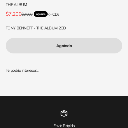
THE ALBUM
Precio de oferta
$7.200
Precio normal
$9.000
-> CDs
Agotado
TONY BENNETT - THE ALBUM 2CD
Agotado
Envío Rápido