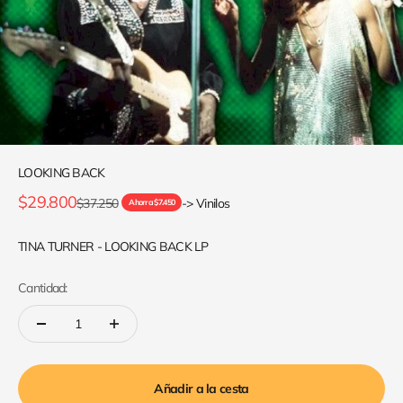
LOOKING BACK
Precio de oferta
$29.800
Precio normal
$37.250
-> Vinilos
Ahorra $7.450
TINA TURNER - LOOKING BACK LP
Cantidad:
Añadir a la cesta