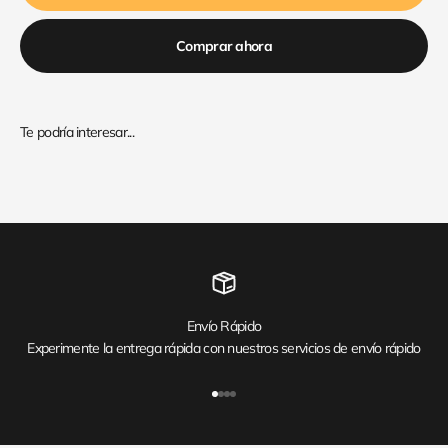
Comprar ahora
Envío Rápido
Experimente la entrega rápida con nuestros servicios de envío rápido
Ir al artículo 1
Ir al artículo 2
Ir al artículo 3
Ir al artículo 4