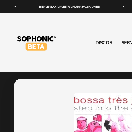
Ir al contenido
¡BIENVENIDO A NUESTRA NUEVA PÁGINA WEB!
SOPHONIC
DISCOS
SERV