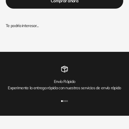
Comprar ahora
Envío Rápido
Experimente la entrega rápida con nuestros servicios de envío rápido
Ir al artículo 1
Ir al artículo 2
Ir al artículo 3
Ir al artículo 4