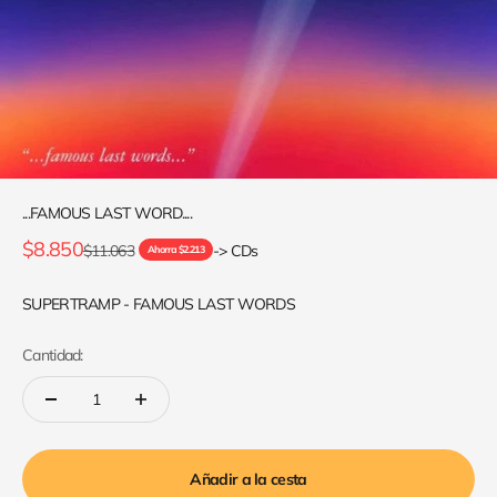
...FAMOUS LAST WORD....
Precio de oferta
$8.850
Precio normal
$11.063
-> CDs
Ahorra $2.213
SUPERTRAMP - FAMOUS LAST WORDS
Cantidad:
Añadir a la cesta