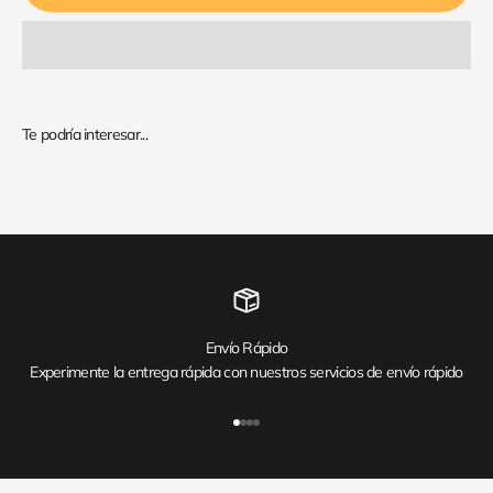
Envío Rápido
Experimente la entrega rápida con nuestros servicios de envío rápido
Ir al artículo 1
Ir al artículo 2
Ir al artículo 3
Ir al artículo 4