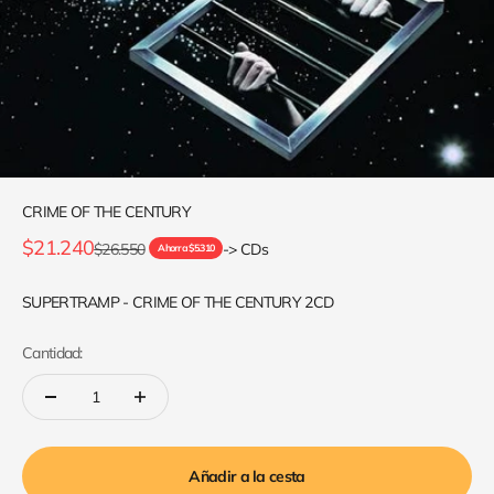
CRIME OF THE CENTURY
Precio de oferta
$21.240
Precio normal
$26.550
-> CDs
Ahorra $5.310
SUPERTRAMP - CRIME OF THE CENTURY 2CD
Cantidad:
Añadir a la cesta