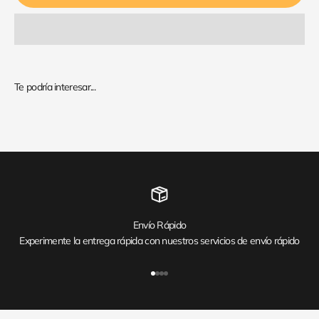
Envío Rápido
Experimente la entrega rápida con nuestros servicios de envío rápido
Ir al artículo 1
Ir al artículo 2
Ir al artículo 3
Ir al artículo 4