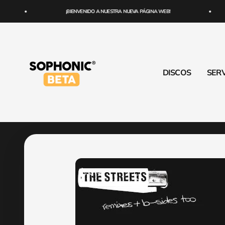
Ir al contenido
¡BIENVENIDO A NUESTRA NUEVA PÁGINA WEB!
SOPHONIC
DISCOS
SERV