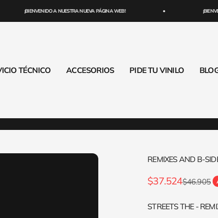
¡BIENVENIDO A NUESTRA NUEVA PÁGINA WEB!
¡BIENVEN
ICIO TÉCNICO
ACCESORIOS
PIDE TU VINILO
BLO
REMIXES AND B-SID
Precio de oferta
$37.524
Precio nor
$46.905
STREETS THE - REMI