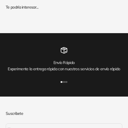
Envío Rápido
Experimente la entrega rápida con nuestros servicios de envío rápido
Ir al artículo 1
Ir al artículo 2
Ir al artículo 3
Ir al artículo 4
Suscribete