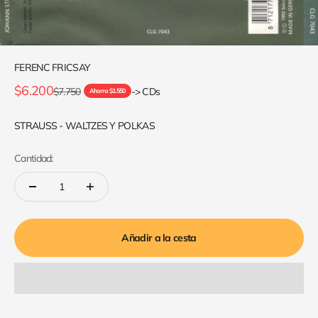
FERENC FRICSAY
Precio de oferta
$6.200
Precio normal
$7.750
-> CDs
Ahorra $1.550
STRAUSS - WALTZES Y POLKAS
Cantidad:
Añadir a la cesta