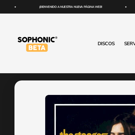
Ir al contenido
¡BIENVENIDO A NUESTRA NUEVA PÁGINA WEB!
SOPHONIC
DISCOS
SERV