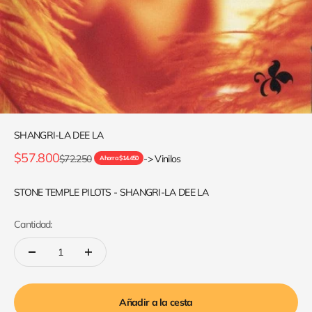
SHANGRI-LA DEE LA
Precio de oferta
$57.800
Precio normal
$72.250
-> Vinilos
Ahorra $14.450
STONE TEMPLE PILOTS - SHANGRI-LA DEE LA
Cantidad:
Añadir a la cesta