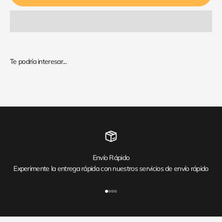
Envío Rápido
Experimente la entrega rápida con nuestros servicios de envío rápido
Ir al artículo 1
Ir al artículo 2
Ir al artículo 3
Ir al artículo 4