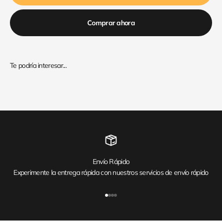
Comprar ahora
Envío Rápido
Experimente la entrega rápida con nuestros servicios de envío rápido
Ir al artículo 1
Ir al artículo 2
Ir al artículo 3
Ir al artículo 4