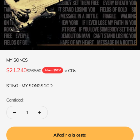
MY SONGS
Precio de oferta
$21.240
Precio normal
$26.550
-> CDs
Ahorra $5.310
STING - MY SONGS 2CD
Cantidad:
Añadir a la cesta