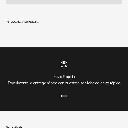
Envío Rápido
Experimente la entrega rápida con nuestros servicios de envío rápido
Ir al artículo 1
Ir al artículo 2
Ir al artículo 3
Ir al artículo 4
Suscribete