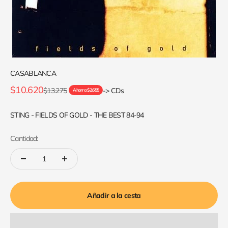
CASABLANCA
Precio de oferta
$10.620
Precio normal
$13.275
-> CDs
Ahorra $2.655
STING - FIELDS OF GOLD - THE BEST 84-94
Cantidad:
Añadir a la cesta