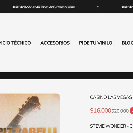
¡BIENVENIDO A NUESTRA NUEVA PÁGINA WEB!
¡BIENVENI
ICIO TÉCNICO
ACCESORIOS
PIDE TU VINILO
BLO
CASINO LAS VEGAS
Precio de oferta
$16.000
Precio nor
$20.000
STEVIE WONDER - C