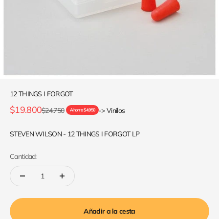
12 THINGS I FORGOT
Precio de oferta
$19.800
Precio normal
$24.750
-> Vinilos
Ahorra $4.950
STEVEN WILSON - 12 THINGS I FORGOT LP
Cantidad:
Añadir a la cesta