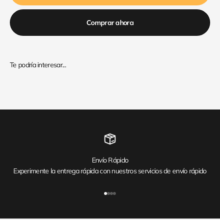
Comprar ahora
Envío Rápido
Experimente la entrega rápida con nuestros servicios de envío rápido
Ir al artículo 1
Ir al artículo 2
Ir al artículo 3
Ir al artículo 4