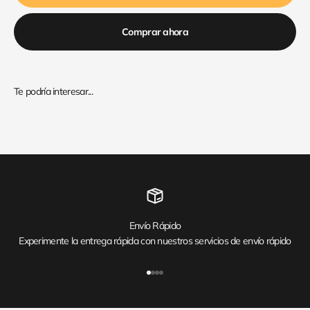
Comprar ahora
Envío Rápido
Experimente la entrega rápida con nuestros servicios de envío rápido
Ir al artículo 1
Ir al artículo 2
Ir al artículo 3
Ir al artículo 4