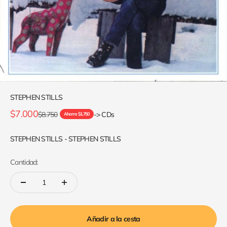
STEPHEN STILLS
Precio de oferta
$7.000
Precio normal
$8.750
-> CDs
Ahorra $1.750
STEPHEN STILLS - STEPHEN STILLS
Cantidad:
Añadir a la cesta