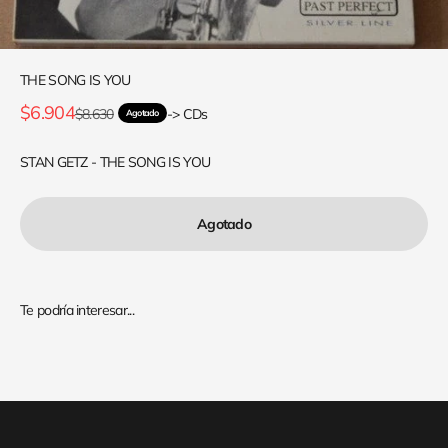
THE SONG IS YOU
Precio de oferta
$6.904
Precio normal
$8.630
-> CDs
Agotado
STAN GETZ - THE SONG IS YOU
Agotado