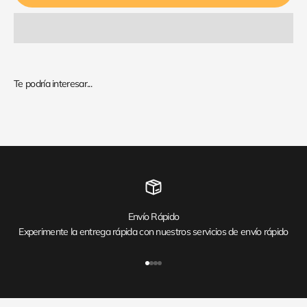
Envío Rápido
Experimente la entrega rápida con nuestros servicios de envío rápido
Ir al artículo 1
Ir al artículo 2
Ir al artículo 3
Ir al artículo 4