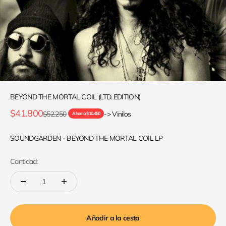
BEYOND THE MORTAL COIL (LTD. EDITION)
Precio de oferta
$41.800
Precio normal
$52.250
-> Vinilos
Ahorra $10.450
SOUNDGARDEN - BEYOND THE MORTAL COIL LP
Cantidad:
Añadir a la cesta