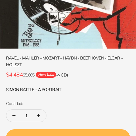
RAVEL - MAHLER - MOZART - HAYDN - BEETHOVEN - ELGAR -
HOLSZT
Precio de oferta
$4.484
Precio normal
$5.605
-> CDs
Ahorra $1.121
SIMON RATTLE - A PORTRAIT
Cantidad: