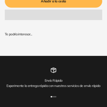
Añadir a la cesta
Envío Rápido
Experimente la entrega rápida con nuestros servicios de envío rápido
Ir al artículo 1
Ir al artículo 2
Ir al artículo 3
Ir al artículo 4