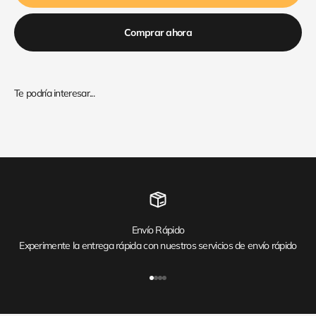
Comprar ahora
Envío Rápido
Experimente la entrega rápida con nuestros servicios de envío rápido
Ir al artículo 1
Ir al artículo 2
Ir al artículo 3
Ir al artículo 4