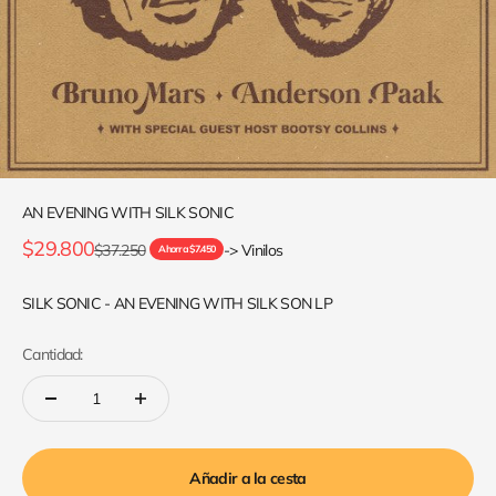
AN EVENING WITH SILK SONIC
Precio de oferta
$29.800
Precio normal
$37.250
-> Vinilos
Ahorra $7.450
SILK SONIC - AN EVENING WITH SILK SON LP
Cantidad:
Añadir a la cesta