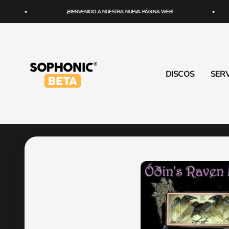
Ir al contenido
¡BIENVENIDO A NUESTRA NUEVA PÁGINA WEB!
SOPHONIC
DISCOS
SERV