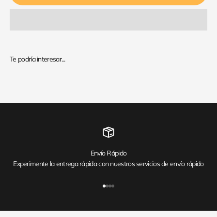
Envío Rápido
Experimente la entrega rápida con nuestros servicios de envío rápido
Ir al artículo 1
Ir al artículo 2
Ir al artículo 3
Ir al artículo 4