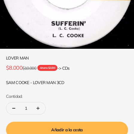
LOVER MAN
Precio de oferta
$8.000
Precio normal
$10.000
-> CDs
Ahorra $2.000
SAM COOKE - LOVER MAN 3CD
Cantidad:
Añadir a la cesta