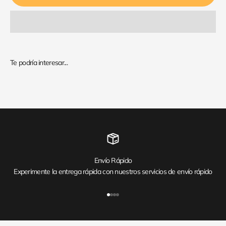
Envío Rápido
Experimente la entrega rápida con nuestros servicios de envío rápido
Ir al artículo 1
Ir al artículo 2
Ir al artículo 3
Ir al artículo 4