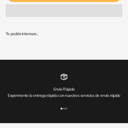
Envío Rápido
Experimente la entrega rápida con nuestros servicios de envío rápido
Ir al artículo 1
Ir al artículo 2
Ir al artículo 3
Ir al artículo 4