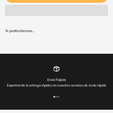
Envío Rápido
Experimente la entrega rápida con nuestros servicios de envío rápido
Ir al artículo 1
Ir al artículo 2
Ir al artículo 3
Ir al artículo 4