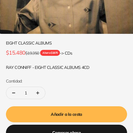
EIGHT CLASSIC ALBUMS
Precio de oferta
$15.480
Precio normal
$19.350
-> CDs
Ahorra $3.870
RAY CONNIFF - EIGHT CLASSIC ALBUMS 4CD
Cantidad:
Añadir a la cesta
Comprar ahora