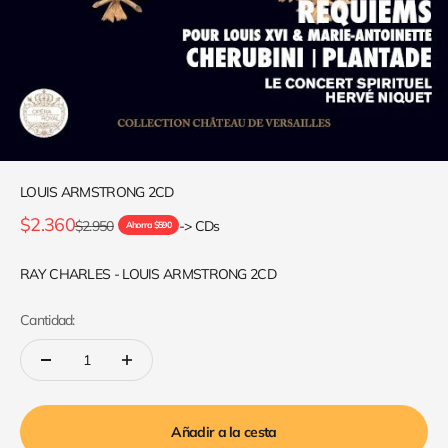
LOUIS ARMSTRONG 2CD
Precio de oferta
$2.360
Precio normal
$2.950
-> CDs
Ahorra $590
RAY CHARLES - LOUIS ARMSTRONG 2CD
Cantidad:
Añadir a la cesta