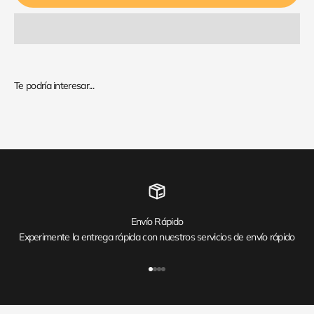
Envío Rápido
Experimente la entrega rápida con nuestros servicios de envío rápido
Ir al artículo 1
Ir al artículo 2
Ir al artículo 3
Ir al artículo 4