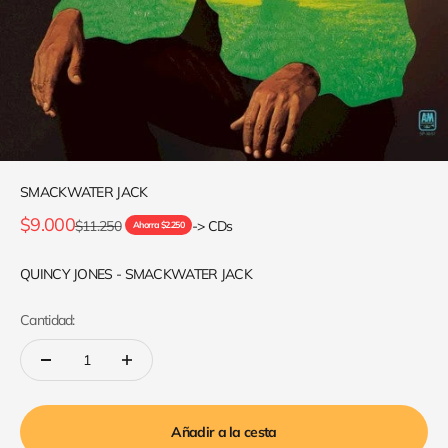
SMACKWATER JACK
Precio de oferta
$9.000
Precio normal
$11.250
-> CDs
Ahorra $2.250
QUINCY JONES - SMACKWATER JACK
Cantidad:
Añadir a la cesta