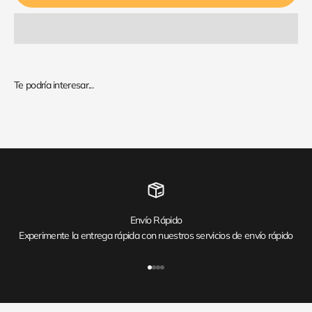
Envío Rápido
Experimente la entrega rápida con nuestros servicios de envío rápido
Ir al artículo 1
Ir al artículo 2
Ir al artículo 3
Ir al artículo 4