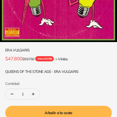
ERA VULGARIS
Precio de oferta
$47.800
Precio normal
$59.750
-> Vinilos
Ahorra $11.950
QUEENS OF THE STONE AGE - ERA VULGARIS
Cantidad:
Añadir a la cesta