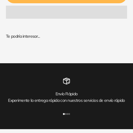
Envío Rápido
Experimente la entrega rápida con nuestros servicios de envío rápido
Ir al artículo 1
Ir al artículo 2
Ir al artículo 3
Ir al artículo 4