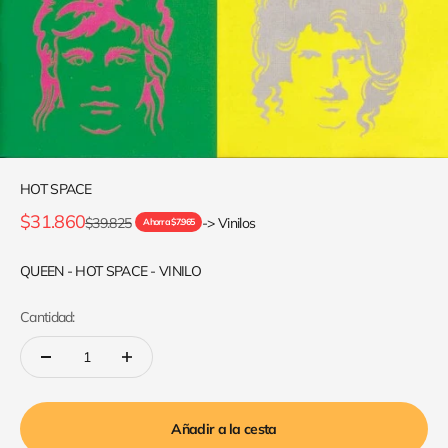
HOT SPACE
Precio de oferta
$31.860
Precio normal
$39.825
-> Vinilos
Ahorra $7.965
QUEEN - HOT SPACE - VINILO
Cantidad:
Añadir a la cesta