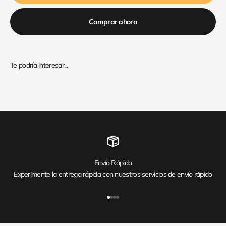
Comprar ahora
Envío Rápido
Experimente la entrega rápida con nuestros servicios de envío rápido
Ir al artículo 1
Ir al artículo 2
Ir al artículo 3
Ir al artículo 4