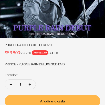
PURPLE RAIN DELUXE 3CD+DVD
Precio de oferta
$53.800
Precio normal
$67.250
-> CDs
Ahorra $13.450
PRINCE - PURPLE RAIN DELUXE 3CD DVD
Cantidad:
Añadir a la cesta