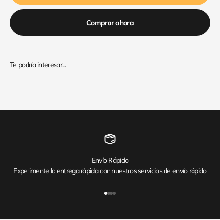
Comprar ahora
Envío Rápido
Experimente la entrega rápida con nuestros servicios de envío rápido
Ir al artículo 1
Ir al artículo 2
Ir al artículo 3
Ir al artículo 4