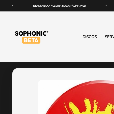
Ir al contenido
¡BIENVENIDO A NUESTRA NUEVA PÁGINA WEB!
SOPHONIC
DISCOS
SERV