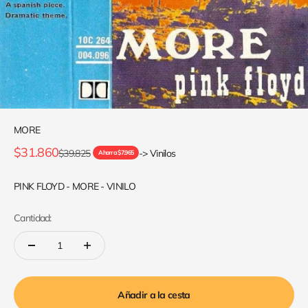
MORE
Precio de oferta
$31.860
Precio normal
$39.825
-> Vinilos
Ahorra $7.965
PINK FLOYD - MORE - VINILO
Cantidad:
Añadir a la cesta