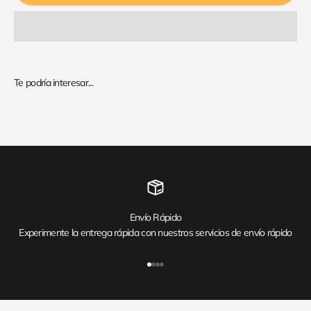
Envío Rápido
Experimente la entrega rápida con nuestros servicios de envío rápido
Ir al artículo 1
Ir al artículo 2
Ir al artículo 3
Ir al artículo 4