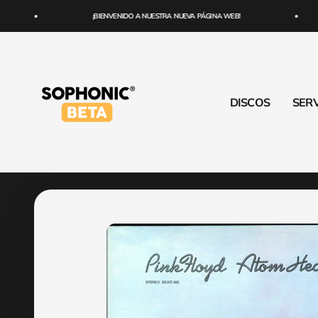
Ir al contenido
¡BIENVENIDO A NUESTRA NUEVA PÁGINA WEB!
SOPHONIC
DISCOS
SERV