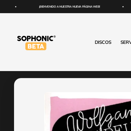
Ir al contenido
¡BIENVENIDO A NUESTRA NUEVA PÁGINA WEB!
SOPHONIC
DISCOS
SERV