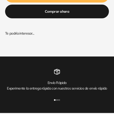
Comprar ahora
Envío Rápido
Experimente la entrega rápida con nuestros servicios de envío rápido
Ir al artículo 1
Ir al artículo 2
Ir al artículo 3
Ir al artículo 4