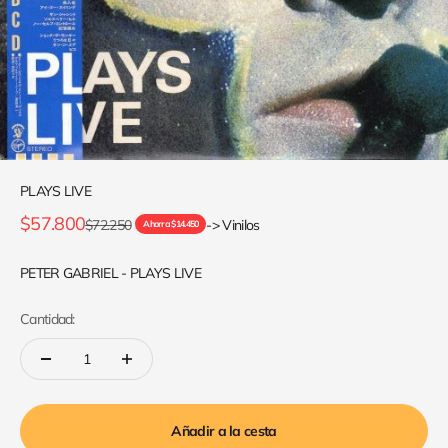
PLAYS LIVE
Precio de oferta
$57.800
Precio normal
$72.250
-> Vinilos
Ahorra $14.450
PETER GABRIEL - PLAYS LIVE
Cantidad:
Añadir a la cesta