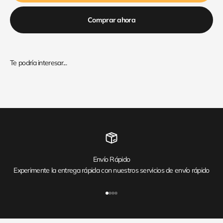
Comprar ahora
Envío Rápido
Experimente la entrega rápida con nuestros servicios de envío rápido
Ir al artículo 1
Ir al artículo 2
Ir al artículo 3
Ir al artículo 4