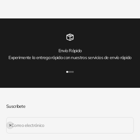
Envío Rápido
Experimente la entrega rápida con nuestros servicios de envío rápido
Ir al artículo 1
Ir al artículo 2
Ir al artículo 3
Ir al artículo 4
Suscribete
Suscribirse
Correo electrónico