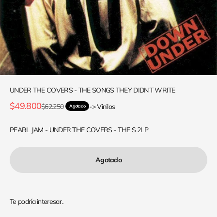
UNDER THE COVERS - THE SONGS THEY DIDN'T WRITE
Precio de oferta
$49.800
Precio normal
$62.250
-> Vinilos
Agotado
PEARL JAM - UNDER THE COVERS - THE S 2LP
Agotado