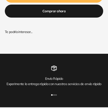
Comprar ahora
Envío Rápido
Experimente la entrega rápida con nuestros servicios de envío rápido
Ir al artículo 1
Ir al artículo 2
Ir al artículo 3
Ir al artículo 4