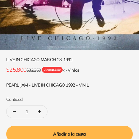
LIVE IN CHICAGO MARCH 28, 1992
Precio de oferta
$25.800
Precio normal
$32.250
-> Vinilos
Ahorra $6.450
PEARL JAM - LIVE IN CHICAGO 1992 - VINIL
Cantidad:
Añadir a la cesta