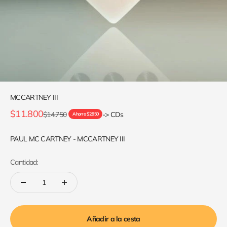
MCCARTNEY III
Precio de oferta
$11.800
Precio normal
$14.750
-> CDs
Ahorra $2.950
PAUL MC CARTNEY - MCCARTNEY III
Cantidad:
Añadir a la cesta