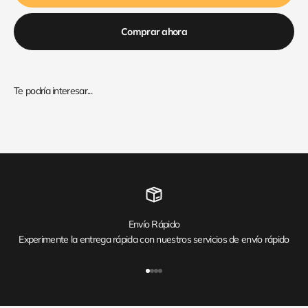
Comprar ahora
Envío Rápido
Experimente la entrega rápida con nuestros servicios de envío rápido
Ir al artículo 1
Ir al artículo 2
Ir al artículo 3
Ir al artículo 4