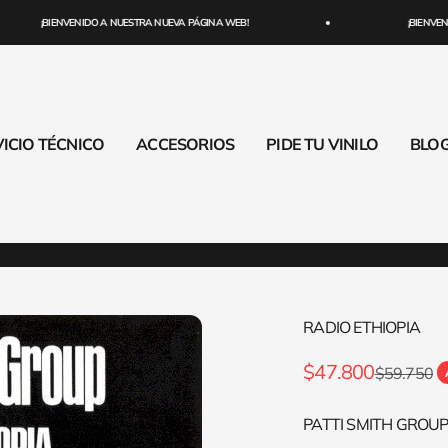
¡BIENVENIDO A NUESTRA NUEVA PÁGINA WEB!
¡BIENVENID
ICIO TÉCNICO
ACCESORIOS
PIDE TU VINILO
BLO
RADIO ETHIOPIA
Precio de oferta
$47.800
Precio nor
$59.750
PATTI SMITH GROUP