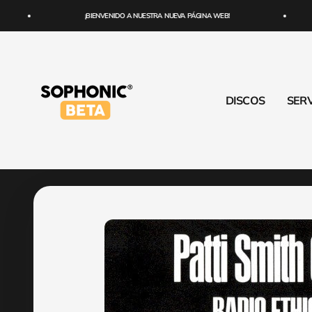
Ir al contenido
¡BIENVENIDO A NUESTRA NUEVA PÁGINA WEB!
SOPHONIC
DISCOS
SERV