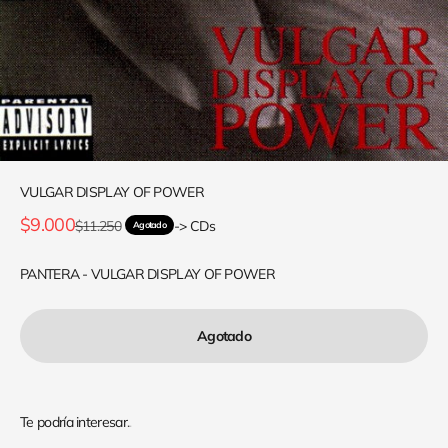
VULGAR DISPLAY OF POWER
Precio de oferta
$9.000
Precio normal
$11.250
-> CDs
Agotado
PANTERA - VULGAR DISPLAY OF POWER
Agotado