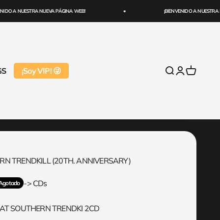
DO A NUESTRA NUEVA PÁGINA WEB!
¡BIENVENIDO A NUESTRA NU
GS
¡Soy VIP! 😜
Abrir búsqueda
Abrir página 
Abrir cest
RN TRENDKILL (20TH. ANNIVERSARY)
mal
-> CDs
Agotado
EAT SOUTHERN TRENDKI 2CD