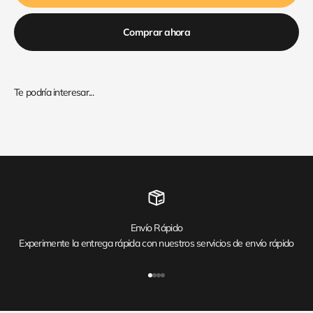
Comprar ahora
Envío Rápido
Experimente la entrega rápida con nuestros servicios de envío rápido
Ir al artículo 1
Ir al artículo 2
Ir al artículo 3
Ir al artículo 4