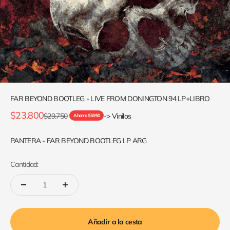
FAR BEYOND BOOTLEG - LIVE FROM DONINGTON 94 LP+LIBRO
Precio de oferta
$23.800
Precio normal
$29.750
-> Vinilos
Ahorra $5.950
PANTERA - FAR BEYOND BOOTLEG LP ARG
Cantidad:
Añadir a la cesta